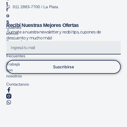
T
011 2883-7700 / La Plata
R
O
S
Recibí Nuestras Mejores Ofertas
Quiénes
¡Sumate a nuestra newsletter y recibí tips, cupones de
somos
descuento y mucho más!
Sucursales
Preguntas
frecuentes
Trabajá
Suscribirse
con
nosotros
Contactanos