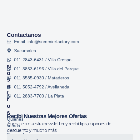
Contactanos
Email: info@sommierfactory.com
Sucursales
011 2843-6431 / Villa Crespo
N
011 3853-6196 / Villa del Parque
O
011 3585-0930 / Mataderos
S
O
011 5052-4792 / Avellaneda
T
011 2883-7700 / La Plata
R
O
S
Recibí Nuestras Mejores Ofertas
Quiénes
¡Sumate a nuestra newsletter y recibí tips, cupones de
somos
descuento y mucho más!
Sucursales