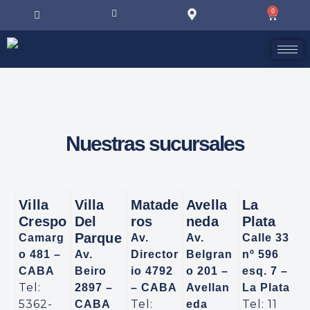
0
Nuestras sucursales
Villa
Villa
Matade
Avella
La
Crespo
Del
Ros
Neda
Plata
Parque
Camarg
Av.
Av.
Calle 33
o 481 –
Av.
Director
Belgran
nº 596
CABA
Beiro
io 4792
o 201 –
esq. 7 –
Tel:
2897 –
– CABA
Avellan
La Plata
5362-
Tel:
Tel: 11
CABA
eda