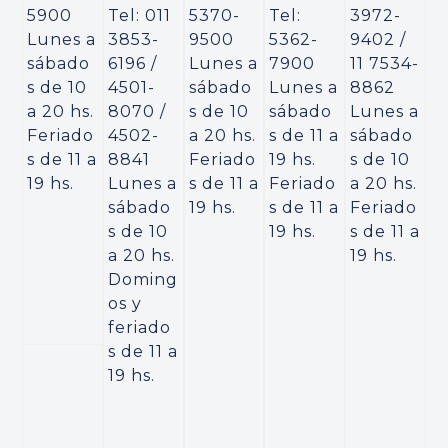
5900
Tel: 011
5370-
Tel:
3972-
Lunes a
3853-
9500
5362-
9402 /
sábado
6196 /
Lunes a
7900
11 7534-
s de 10
4501-
sábado
Lunes a
8862
a 20 hs.
8070 /
s de 10
sábado
Lunes a
Feriado
4502-
a 20 hs.
s de 11 a
sábado
s de 11 a
8841
Feriado
19 hs.
s de 10
19 hs.
Lunes a
s de 11 a
Feriado
a 20 hs.
sábado
19 hs.
s de 11 a
Feriado
s de 10
19 hs.
s de 11 a
a 20 hs.
19 hs.
Doming
os y
feriado
s de 11 a
19 hs.