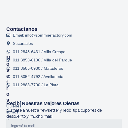
Contactanos
Email: info@sommierfactory.com
Sucursales
011 2843-6431 / Villa Crespo
N
011 3853-6196 / Villa del Parque
O
011 3585-0930 / Mataderos
S
O
011 5052-4792 / Avellaneda
T
011 2883-7700 / La Plata
R
O
S
Recibí Nuestras Mejores Ofertas
Quiénes
¡Sumate a nuestra newsletter y recibí tips, cupones de
somos
descuento y mucho más!
Sucursales