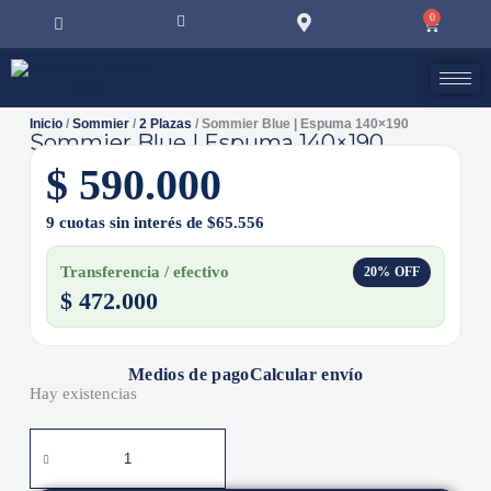
0
Inicio
/
Sommier
/
2 Plazas
/ Sommier Blue | Espuma 140×190
Sommier Blue | Espuma 140×190
$
590.000
9 cuotas sin interés de $65.556
Transferencia / efectivo
20% OFF
$
472.000
Medios de pago
Calcular envío
Hay existencias