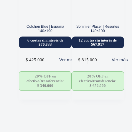
Colchón Blue | Espuma
Sommier Placer | Resortes
140×190
140×190
6 cuotas sin interés de
12 cuotas sin interés de
$70.833
$67.917
Ver más
Ver más
$
425.000
$
815.000
20% OFF
en
20% OFF
en
efectivo/transferencia
:
efectivo/transferencia
:
$
340.000
$
652.000