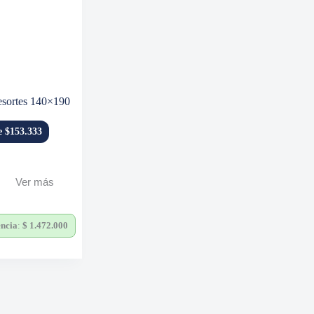
esortes 140×190
de $153.333
Ver más
encia
:
$
1.472.000