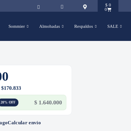
$
0
0
Sommier
Almohadas
Respaldos
SALE
00
e $170.833
$
1.640.000
20% OFF
pago
Calcular envío