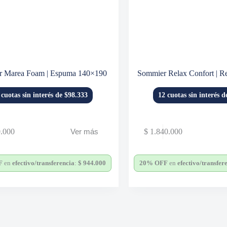
 Marea Foam | Espuma 140×190
Sommier Relax Confort | R
 cuotas sin interés de $98.333
12 cuotas sin interés 
.000
$
1.840.000
Ver más
F
en
efectivo/transferencia
:
$
944.000
20% OFF
en
efectivo/transfer