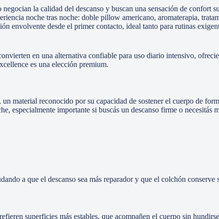
gocian la calidad del descanso y buscan una sensación de confort sup
eriencia noche tras noche: doble pillow americano, aromaterapia, tratam
ción envolvente desde el primer contacto, ideal tanto para rutinas exig
onvierten en una alternativa confiable para uso diario intensivo, ofreci
 Excellence es una elección premium.
un material reconocido por su capacidad de sostener el cuerpo de forma
che, especialmente importante si buscás un descanso firme o necesitás m
udando a que el descanso sea más reparador y que el colchón conserve 
prefieren superficies más estables, que acompañen el cuerpo sin hundirs