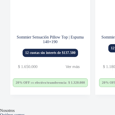
Sommier Sensación Pillow Top | Espuma
Sommier
140×190
12
12 cuotas sin interés de $137.500
$
1.650.000
$
1.180
Ver más
20% OFF
en
efectivo/transferencia
:
$
1.320.000
20% OF
Nosotros
Quiénes somos