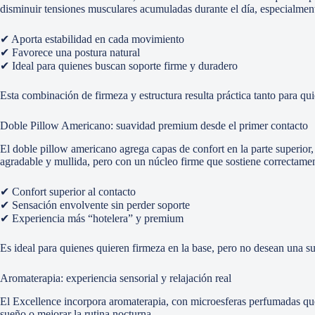
disminuir tensiones musculares acumuladas durante el día, especialmen
✔ Aporta estabilidad en cada movimiento
✔ Favorece una postura natural
✔ Ideal para quienes buscan soporte firme y duradero
Esta combinación de firmeza y estructura resulta práctica tanto para qu
Doble Pillow Americano: suavidad premium desde el primer contacto
El doble pillow americano agrega capas de confort en la parte superior
agradable y mullida, pero con un núcleo firme que sostiene correctamen
✔ Confort superior al contacto
✔ Sensación envolvente sin perder soporte
✔ Experiencia más “hotelera” y premium
Es ideal para quienes quieren firmeza en la base, pero no desean una sup
Aromaterapia: experiencia sensorial y relajación real
El Excellence incorpora aromaterapia, con microesferas perfumadas que 
sueño o mejorar la rutina nocturna.