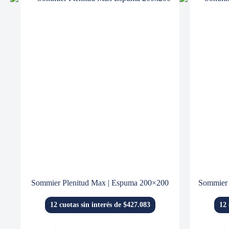
Sommier Plenitud Max | Espuma 200×200
Sommier 
12 cuotas sin interés de $427.083
12 