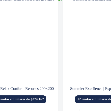
Relax Confort | Resortes 200×200
Sommier Excellence | E
cuotas sin interés de $274.167
12 cuotas sin interés 