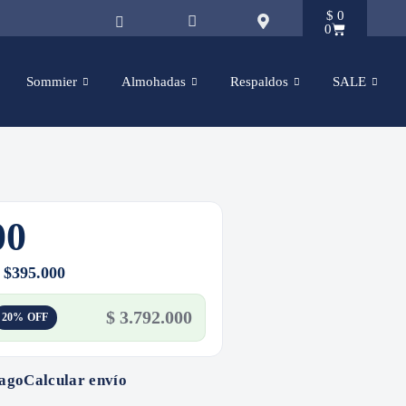
$
0
0
Sommier
Almohadas
Respaldos
SALE
00
e $395.000
$
3.792.000
20% OFF
pago
Calcular envío