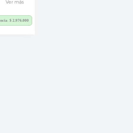
Ver más
encia
:
$
2.976.000