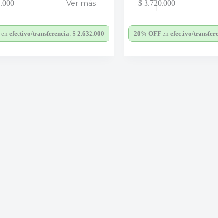
Ver más
.000
$
3.720.000
en
efectivo/transferencia
:
$
2.632.000
20% OFF
en
efectivo/transfer