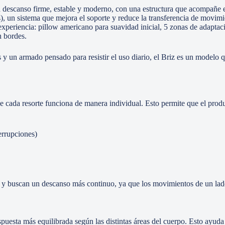
scanso firme, estable y moderno, con una estructura que acompañe el c
s), un sistema que mejora el soporte y reduce la transferencia de movim
 experiencia: pillow americano para suavidad inicial, 5 zonas de adapta
n bordes.
s y un armado pensado para resistir el uso diario, el Briz es un model
e cada resorte funciona de manera individual. Esto permite que el prod
errupciones)
 y buscan un descanso más continuo, ya que los movimientos de un lad
espuesta más equilibrada según las distintas áreas del cuerpo. Esto ay