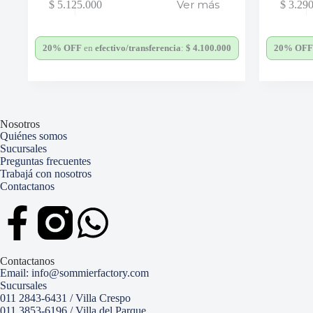
Ver más
$
5.125.000
$
3.290
20% OFF
en
efectivo/transferencia
:
$
4.100.000
20% OFF
Nosotros
Quiénes somos
Sucursales
Preguntas frecuentes
Trabajá con nosotros
Contactanos
Contactanos
Email: info@sommierfactory.com
Sucursales
011 2843-6431 / Villa Crespo
011 3853-6196 / Villa del Parque