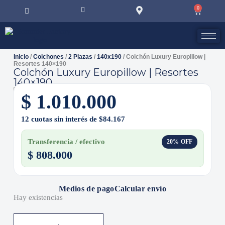
0
Inicio
/
Colchones
/
2 Plazas
/
140x190
/ Colchón Luxury Europillow |
Resortes 140×190
Colchón Luxury Europillow | Resortes
140×190
$
1.010.000
12 cuotas sin interés de $84.167
Transferencia / efectivo
20% OFF
$
808.000
Medios de pago
Calcular envío
Hay existencias