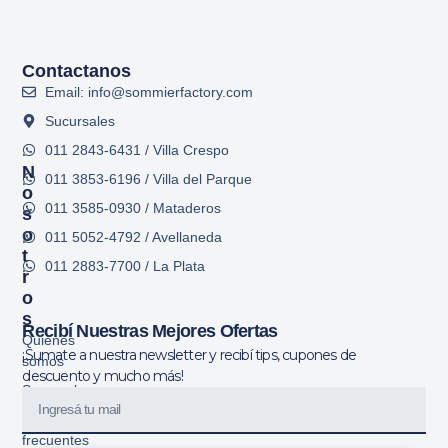
Contactanos
Email: info@sommierfactory.com
Sucursales
011 2843-6431 / Villa Crespo
N
011 3853-6196 / Villa del Parque
O
011 3585-0930 / Mataderos
S
O
011 5052-4792 / Avellaneda
T
011 2883-7700 / La Plata
R
O
S
Recibí Nuestras Mejores Ofertas
Quiénes
¡Sumate a nuestra newsletter y recibí tips, cupones de
somos
descuento y mucho más!
Sucursales
Preguntas
frecuentes