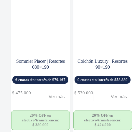
Sommier Placer | Resortes
Colchón Luxury | Resortes
080×190
90×190
6 cuotas sin interés de $79.167
9 cuotas sin interés de $58.889
$
475.000
$
530.000
Ver más
Ver más
20% OFF
en
20% OFF
en
efectivo/transferencia
:
efectivo/transferencia
:
$
380.000
$
424.000