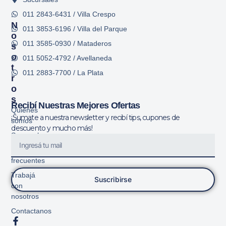
011 2843-6431 / Villa Crespo
N
011 3853-6196 / Villa del Parque
O
011 3585-0930 / Mataderos
S
O
011 5052-4792 / Avellaneda
T
011 2883-7700 / La Plata
R
O
S
Recibí Nuestras Mejores Ofertas
Quiénes
¡Sumate a nuestra newsletter y recibí tips, cupones de
somos
descuento y mucho más!
Sucursales
Preguntas
frecuentes
Trabajá
Suscribirse
con
nosotros
Contactanos