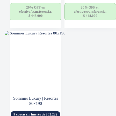
20% OFF
en
20% OFF
en
efectivo/transferencia
:
efectivo/transferencia
:
$
448.000
$
448.000
Sommier Luxury | Resortes
80×190
9 cuotas sin interés de $62.222